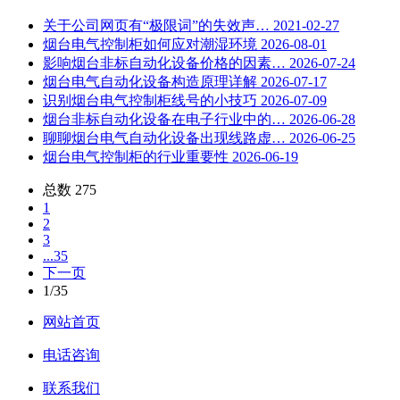
关于公司网页有“极限词”的失效声…
2021-02-27
烟台电气控制柜如何应对潮湿环境
2026-08-01
影响烟台非标自动化设备价格的因素…
2026-07-24
烟台电气自动化设备构造原理详解
2026-07-17
识别烟台电气控制柜线号的小技巧
2026-07-09
烟台非标自动化设备在电子行业中的…
2026-06-28
聊聊烟台电气自动化设备出现线路虚…
2026-06-25
烟台电气控制柜的行业重要性
2026-06-19
总数 275
1
2
3
...35
下一页
1/35
网站首页
电话咨询
联系我们