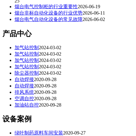
25
烟台电气控制柜的行业重要性
2026-06-19
烟台非标自动化设备的行业优势
2026-06-11
烟台电气自动化设备的常见故障
2026-06-02
产品中心
加气站控制
2024-03-02
加气站控制
2024-03-02
加气站控制
2024-03-02
加气站控制
2024-03-02
除尘器控制
2024-03-02
自动焊接
2020-09-28
自动焊接
2020-09-28
排风系统
2020-09-28
空调自控
2020-09-28
加油站自控
2020-09-28
设备案例
绿叶制药原料车间安装
2020-09-27